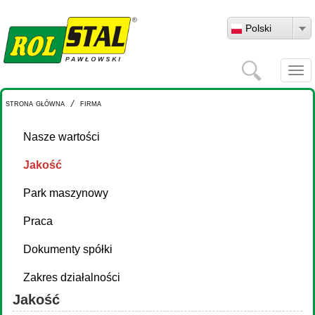
Przejdź do treści
Polski
Szukaj
Togg
navi
strona główna
/
firma
Nasze wartości
Jakość
Park maszynowy
Praca
Dokumenty spółki
Zakres działalności
Jakość