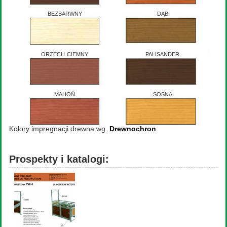
bezbarwny
dąb
orzech ciemny
palisander
mahoń
sosna
Kolory impregnacji drewna wg.
Drewnochron
.
Prospekty i katalogi: