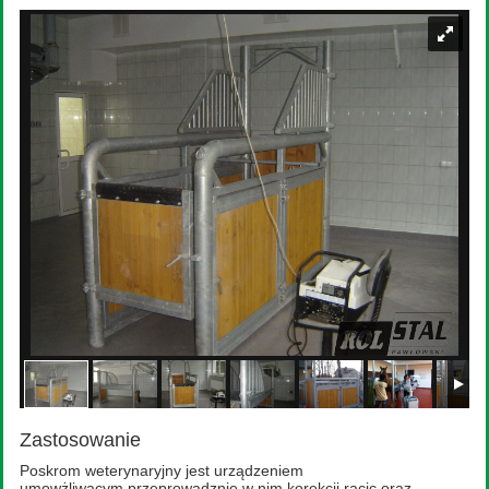
Zastosowanie
Poskrom weterynaryjny jest urządzeniem
umowżliwącym przeprowadznie w nim korekcji racic oraz