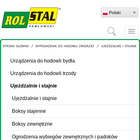
Przejdź do treści
Polski
Szukaj
Togg
navi
strona główna
/
wyposażenie do hodowli zwierząt
/
ujeżdżalnie i stajnie
Urządzenia do hodowli bydła
Urządzenia do hodowli trzody
Ujeżdżalnie i stajnie
Ujeżdżalnie i stajnie
Boksy stajenne
Boksy zewnętrzne
Ogrodzenia wybiegów zewnętrznych i padoków