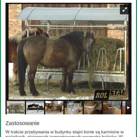
Zastosowanie
W trakcie przebywania w budynku stajni konie są karmione w
paśnikach stajennych zamontowanych wewnątrz boksów. W