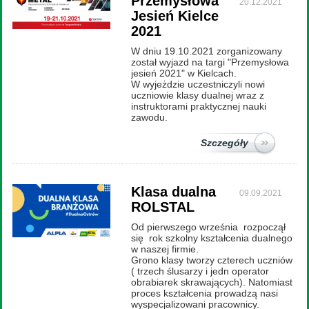
Przemysłowa
20.12.2021
Jesień Kielce
2021
W dniu 19.10.2021 zorganizowany
został wyjazd na targi "Przemysłowa
jesień 2021" w Kielcach.
W wyjeżdzie uczestniczyli nowi
uczniowie klasy dualnej wraz z
instruktorami praktycznej nauki
zawodu.
Szczegóły
Klasa dualna
09.09.2021
ROLSTAL
Od pierwszego września rozpoczął
się rok szkolny kształcenia dualnego
w naszej firmie.
Grono klasy tworzy czterech uczniów
( trzech ślusarzy i jedn operator
obrabiarek skrawających). Natomiast
proces kształcenia prowadzą nasi
wyspecjalizowani pracownicy.