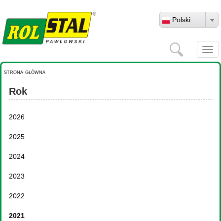
Przejdź do treści
Polski
Szukaj
Togg
navi
strona główna
Rok
2026
2025
2024
2023
2022
2021